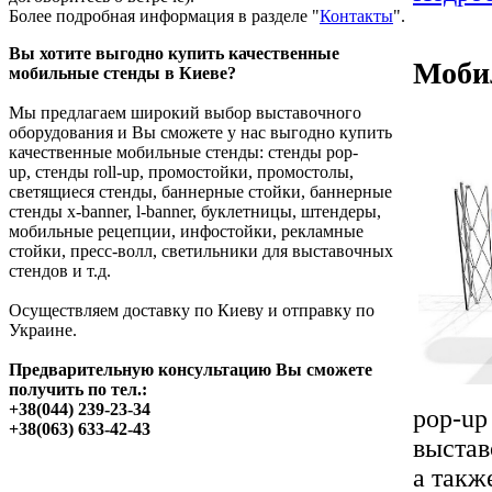
Более подробная информация в разделе
"
Контакты
"
.
Мобильный стенд
Pop-Up (поп ап) 5x4
секции eXpa
Вы хотите выгодно купить качественные
Мобил
мобильные стенды в Киеве?
Мы предлагаем широкий выбор выставочного
оборудования и Вы сможете у нас выгодно купить
качественные мобильные стенды: стенды pop-
up, стенды roll-up, промостойки, промостолы,
Позвоните, чтобы
светящиеся стенды, баннерные стойки, баннерные
узнать цену
стенды x-banner, l-banner, буклетницы, штендеры,
Мобильный поп-ап
мобильные рецепции, инфостойки, рекламные
стенд 3х3 (б/у)
стойки, пресс-волл, светильники для выставочных
стендов и т.д.
Осуществляем доставку по Киеву и отправку по
Украине.
Предварительную консультацию Вы сможете
получить по тел.:
Позвоните, чтобы
+38(044) 239-23-34
узнать цену
pop-u
+38(063) 633-42-43
Светильник для
выстав
выставочных стендов
из профиля
а такж
OCTANORM