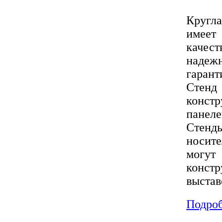
Кругла
имеет
качест
Позвоните, чтобы
узнать цену
надежн
гарант
Стенд
констр
панеле
Стенд
носит
могу
констр
выстав
Подроб