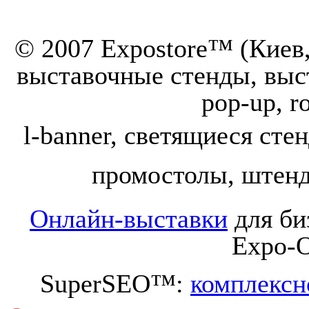
© 2007 Expostore™ (Киев,
выставочные стенды, выс
pop-up, ro
l-banner,
светящиеся стен
промостолы, штенд
Онлайн-выставки
для би
Expo-O
SuperSEO™:
комплексн