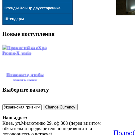
Стенды Roll-Up двухсторонние
Штендеры
Промостойка eXpa
Promo-X vario
Новые поступления
Позвоните, чтобы
узнать цену
Мобильный стенд
Pop-Up (поп ап) 6x4
Выберите валюту
секции eXpa
Наш адрес:
Киев, ул.Милютенко 29, оф.308 (перед визитом
обязательно предварительно перезвоните и
Позвоните, чтобы
Подроб
договоритесь о встрече).
узнать цену