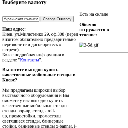
Выберите валюту
Мобильный стенд
Pop-Up (поп ап) 6x4
секции eXpa
Есть на складе
Обычно
Наш адрес:
отгружается в
Киев, ул.Милютенко 29, оф.308 (перед
течение:
визитом обязательно предварительно
перезвоните и договоритесь о
Позвоните, чтобы
встрече).
узнать цену
Более подробная информация в
Мобильный стенд
разделе
"
Контакты
"
.
Pop-Up (поп ап) 5x4
секции eXpa
Вы хотите выгодно купить
качественные мобильные стенды в
Киеве?
Мы предлагаем широкий выбор
выставочного оборудования и Вы
Позвоните, чтобы
сможете у нас выгодно купить
узнать цену
качественные мобильные стенды:
Мобильный поп-ап
стенды pop-up, стенды roll-
стенд 3х3 (б/у)
up, промостойки, промостолы,
светящиеся стенды, баннерные
стойки, баннерные стенды x-banner, l-