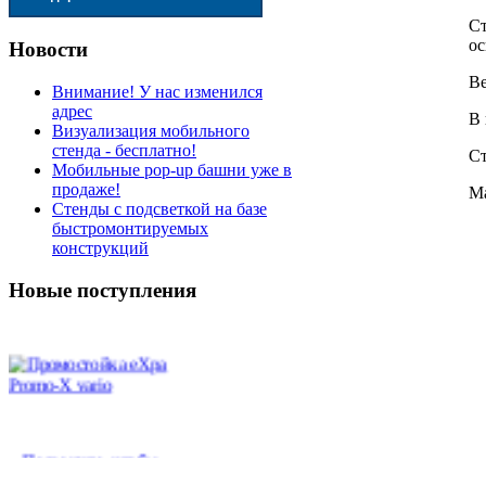
Ст
ос
Новости
Ве
Внимание! У нас изменился
адрес
В 
Визуализация мобильного
стенда - бесплатно!
Ст
Мобильные pop-up башни уже в
продаже!
Ма
Стенды с подсветкой на базе
быстромонтируемых
конструкций
Новые поступления
Промостойка eXpa
Promo-X vario
Позвоните, чтобы
узнать цену