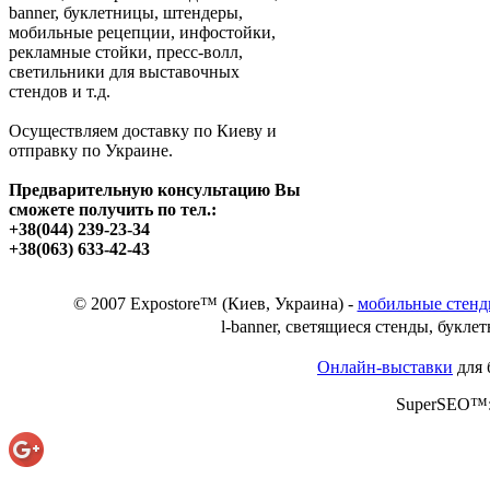
banner, буклетницы, штендеры,
мобильные рецепции, инфостойки,
рекламные стойки, пресс-волл,
светильники для выставочных
стендов и т.д.
Позвоните, чтобы
узнать цену
Осуществляем доставку по Киеву и
Светильник для
отправку по Украине.
выставочных стендов
из профиля
OCTANORM
Предварительную консультацию Вы
сможете получить по тел.:
+38(044) 239-23-34
+38(063) 633-42-43
© 2007 Expostore™ (Киев, Украина) -
мобильные стен
Позвоните, чтобы
узнать цену
l-banner,
светящиеся стенды, букле
Онлайн-выставки
для 
SuperSEO™