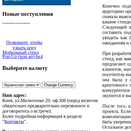
Конечно подх
аудиторию ор
Новые поступления
сначала выясн
вашим стендо
Следующий ша
составить по
увидеть как 
Позвоните, чтобы
ожиданиям и н
узнать цену
Мобильный стенд
При разработк
Pop-Up (поп ап) 6x4
стенд, как м
секции eXpa
предлагают о
Выберите валюту
клиентов, нап
посетитель вы
она была у 
креативного 
конкурентное
Наш адрес:
окупится и в
Позвоните, чтобы
Киев, ул.Милютенко 29, оф.308 (перед визитом
узнать цену
Мобильный стенд
обязательно предварительно перезвоните и
После того, 
Pop-Up (поп ап) 5x4
договоритесь о встрече).
проекта. Есл
секции eXpa
Более подробная информация в разделе
комплектацию
"
Контакты
"
.
быть уверенны
Остальное дел