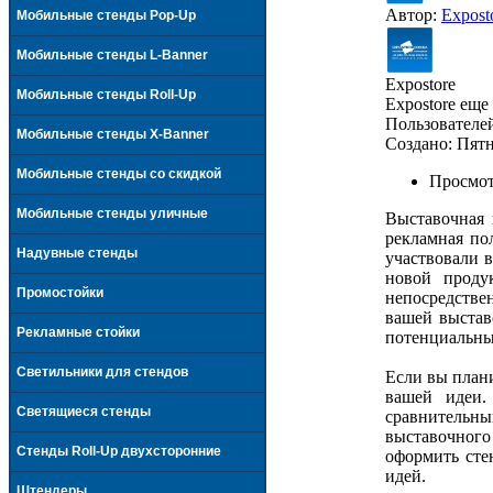
Автор:
Expost
Мобильные стенды Pop-Up
Мобильные стенды L-Banner
Expostore
Мобильные стенды Roll-Up
Expostore еще
Пользователей
Мобильные стенды X-Banner
Создано:
Пятн
Мобильные стенды со скидкой
Просмот
Мобильные стенды уличные
Выставочная 
рекламная по
Надувные стенды
участвовали 
новой проду
Промостойки
непосредстве
вашей выста
Рекламные стойки
потенциальных
Светильники для стендов
Если вы плани
вашей идеи.
Светящиеся стенды
сравнительны
выставочного
Стенды Roll-Up двухсторонние
оформить сте
идей.
Промостойка eXpa
Promo-X vario
Штендеры