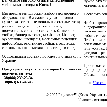
Вы хотите выгодно купить качественные
нужно отталк
мобильные стенды в Киеве?
материалы и 
Мы предлагаем широкий выбор выставочного
Несколько сов
Позвоните, чтобы
оборудования и Вы сможете у нас выгодно
узнать цену
купить качественные мобильные стенды: стенды
Чтобы привл
Мобильный поп-ап
pop-up, стенды roll-up, промостойки,
видеороликов 
стенд 3х3 (б/у)
промостолы, светящиеся стенды, баннерные
располагает к
стойки, баннерные стенды x-banner, l-banner,
работали высо
буклетницы, штендеры, мобильные рецепции,
Чтобы привле
инфостойки, рекламные стойки, пресс-волл,
рекламные мат
светильники для выставочных стендов и т.д.
или услугах.
раздавать ре
Осуществляем доставку по Киеву и отправку по
оригинальным
Украине.
Позвоните, чтобы
узнать цену
Проставьте св
Светильник для
Предварительную консультацию Вы сможете
выставочных стендов
получить по тел.:
Облака: пока 
из профиля
+38(044) 239-23-34
OCTANORM
+38(063) 633-42-43
Что сле
© 2007 Expostore™ (Киев, Украина) 
l-banner,
светящие
Позвоните, чтобы