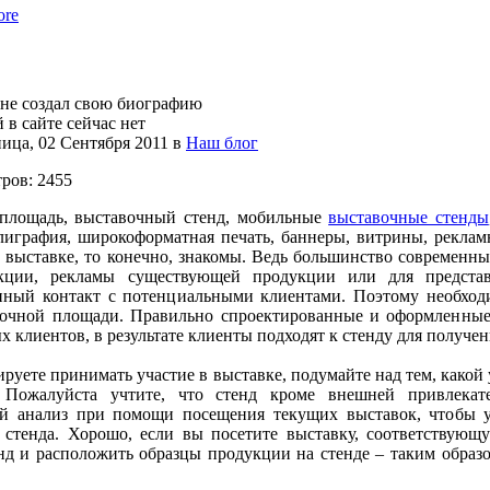
ore
 не создал свою биографию
 в сайте сейчас нет
ица, 02 Сентября 2011
в
Наш блог
ров: 2455
площадь, выставочный стенд, мобильные
выставочные стенды
лиграфия, широкоформатная печать, баннеры, витрины, реклам
в выставке, то конечно, знакомы. Ведь большинство современ
кции, рекламы существующей продукции или для представ
нный контакт с потенциальными клиентами. Поэтому необхо
вочной площади. Правильно спроектированные и оформленны
 клиентов, в результате клиенты подходят к стенду для получ
руете принимать участие в выставке, подумайте над тем, какой у
 Пожалуйста учтите, что стенд кроме внешней привлекат
й анализ при помощи посещения текущих выставок, чтобы у
 стенда. Хорошо, если вы посетите выставку, соответствующ
нд и расположить образцы продукции на стенде – таким образ