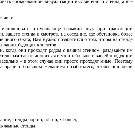
овать согласованной визуализации выставочного стенда, а все
ставки:
использовать отпугивающе громкий звук при трансляции
ь вашего стенда и смотреть на соседние, где обстановка более
пешного сбыта, Вам нужно позаботится о том, чтобы на стенде
сы ваших будущих клиентов.
, когда они проходят рядом с вашим стендом, раздавайте им
ители захотят остановиться и узнать больше о вашей продукции
насильно – в этом случае они просто проходят мимо. Поэтому
а брали с большим желанием позаботьтесь, чтобы они были
ие, стенды pop-up, roll-up, x-banner,
екламные стенды.