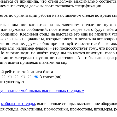
иваться от принципа, что стенд должен максимально соответсв
элементы стенда должны соответствовать спецификации.
етов по организации работы на выставочном стенде во время вы
ечь внимание клиентов на выставочном стенде не нужно 
или звуковых сообщений, посетители скорее всего будут избегат
 общению. Красивый стенд на выставке это еще не гарантия ус
кокласные специалисты, которые смогут ответить на все вопро
чь внимание, дружелюбно приветствуйте посетителей выставки
ериалы, например флаеры – это поспособствует тому, что посет
 Но многие люди не любят, когда им пытаются впихнуть товар 
кламные материалы нужно не навязчиво. А чтобы ваши флаер
и и имели привлекательными на вид.
ой рейтинг этой записи блога
3
голоса(ов)
не существует
дует знать о мобильных выставочных стендах »
-
мобильные стенды
, выставочные стенды, выставочное оборудован
ся стенды, буклетницы, промостойки, промостолы, штендеры, р