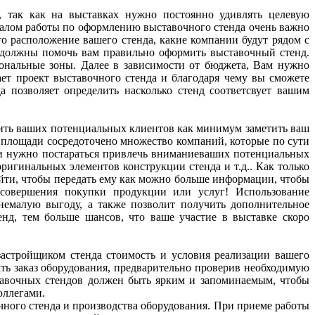
 так как на выставках нужно постоянно удивлять целевую
чалом работы по оформлению выставочного стенда очень важно
то расположение вашего стенда, какие компании будут рядом с
 должны помочь вам правильно оформить выставочный стенд.
нальные зоны. Далее в зависимости от бюджета, Вам нужно
тает проект выставочного стенда и благодаря чему вы сможете
а позволяет определить насколько стенд соответсвует вашим
авить ваших потенциальных клиентов как минимум заметить ваш
й площади сосредоточено множество компаний, которые по сути
и нужно постараться привлечь вниманиеваших потенциальных
ригинальных элементов конструкции стенда и т.д.. Как только
ойти, чтобы передать ему как можно больше информации, чтобы
совершения покупки продукции или услуг! Использование
немалую выгоду, а также позволит получить дополнительное
нд, тем больше шансов, что ваше участие в выставке скоро
 застройщиком стенда стоимость и условия реализации вашего
ать заказ оборудования, предварительно проверив необходимую
тавочных стендов должен быть ярким и запоминаемым, чтобы
оллегами.
чного стенда и производства оборудования. При приеме работы