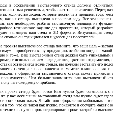
оды в оформлении выставочного стенда должны отличаться,
игинальными решениями, чтобы оказать впечатление. Перед на
ить: количество людей, которые посетили в прошлом году, мес
м, как их стенды выглядели в прошлом году. Все эти нюансы
г, вам необходимо разбить выставочную площадь на функцио
дробное техническое задание для проектанта, который разрабо
будет выглядеть ваш стенд в 3D формате. Визуализация стенд
а сколько он функционален и удобен для посетителей.
е проекта выставочного стенда помните, что ваша цель – заст
аксимум – приобрести вашу продукцию, особенно когда на мало
дно и тоже. Ваш выставочный стенд должен быть уникальным 
ример с использованием видеодисплея, цветного оформления, о
ставки остановится возле стенда, вы должны заставить его под
вашего потенциального клиента в момент планирования и 
подхода в оформлении выставочного стенда может принести 
 преимущество. Чем больше запомнится ваш выставочный сте
ы получите ожидаемую прибыль.
как проект стенда будет готов Вам нужно будет согласовать с
и же у вас мобильный выставочный стенд вам нужно будет сдел
 и согласовав макет. Дизайн для оформления мобильных выс
м в том, что он такой как нужно, покажите и обсудите макет с к
о техники - нужно проконтролировать сроки застройки выставо